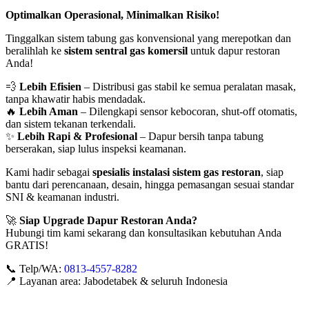
Optimalkan Operasional, Minimalkan Risiko!
Tinggalkan sistem tabung gas konvensional yang merepotkan dan
beralihlah ke
sistem sentral gas komersil
untuk dapur restoran
Anda!
💨
Lebih Efisien
– Distribusi gas stabil ke semua peralatan masak,
tanpa khawatir habis mendadak.
🔥
Lebih Aman
– Dilengkapi sensor kebocoran, shut-off otomatis,
dan sistem tekanan terkendali.
✨
Lebih Rapi & Profesional
– Dapur bersih tanpa tabung
berserakan, siap lulus inspeksi keamanan.
Kami hadir sebagai
spesialis instalasi sistem gas restoran
, siap
bantu dari perencanaan, desain, hingga pemasangan sesuai standar
SNI & keamanan industri.
🚀
Siap Upgrade Dapur Restoran Anda?
Hubungi tim kami sekarang dan konsultasikan kebutuhan Anda
GRATIS!
📞 Telp/WA:
0813-4557-8282
📍 Layanan area: Jabodetabek & seluruh Indonesia