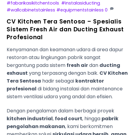
#fabarikasikitchentools
,
#instalasiducting
,
#wallcabinetstainless #equipmentstainless
0
CV Kitchen Tera Sentosa – Spesialis
Sistem Fresh Air dan Ducting Exhaust
Profesional
Kenyamanan dan keamanan udara di area dapur
restoran atau lingkungan pabrik sangat
bergantung pada sistem
fresh air
dan
ducting
exhaust
yang terpasang dengan baik.
CV Kitchen
Tera Sentosa
hadir sebagai
kontraktor
profesional
di bidang instalasi dan maintenance
sistem ventilasi udara yang andal dan efisien.
Dengan pengalaman dalam berbagai proyek
kitchen industrial
,
food court
, hingga
pabrik
pengolahan makanan
, kami berkomitmen
memberikan solusi
sirkulasi udara bersih, aman,