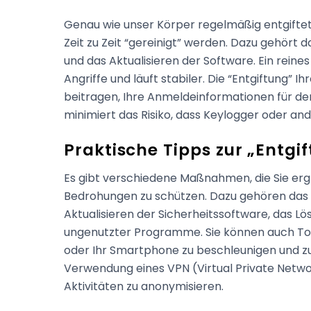
Genau wie unser Körper regelmäßig entgiftet
Zeit zu Zeit “gereinigt” werden. Dazu gehört
und das Aktualisieren der Software. Ein rein
Angriffe und läuft stabiler. Die “Entgiftung
beitragen, Ihre Anmeldeinformationen für d
minimiert das Risiko, dass Keylogger oder a
Praktische Tipps zur „Entgi
Es gibt verschiedene Maßnahmen, die Sie ergr
Bedrohungen zu schützen. Dazu gehören das
Aktualisieren der Sicherheitssoftware, das L
ungenutzter Programme. Sie können auch To
oder Ihr Smartphone zu beschleunigen und zu 
Verwendung eines VPN (Virtual Private Networ
Aktivitäten zu anonymisieren.