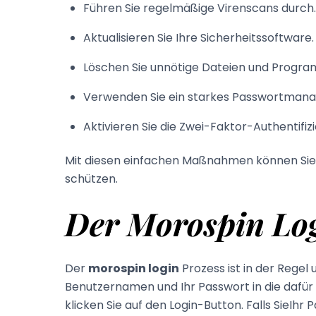
Führen Sie regelmäßige Virenscans durch.
Aktualisieren Sie Ihre Sicherheitssoftware.
Löschen Sie unnötige Dateien und Progr
Verwenden Sie ein starkes Passwortmana
Aktivieren Sie die Zwei-Faktor-Authentifiz
Mit diesen einfachen Maßnahmen können Sie 
schützen.
Der Morospin Log
Der
morospin login
Prozess ist in der Regel 
Benutzernamen und Ihr Passwort in die dafü
klicken Sie auf den Login-Button. Falls SieIh