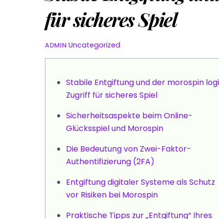
für sicheres Spiel
Uncategorized
ADMIN
Stabile Entgiftung und der morospin log
Zugriff für sicheres Spiel
Sicherheitsaspekte beim Online-
Glücksspiel und Morospin
Die Bedeutung von Zwei-Faktor-
Authentifizierung (2FA)
Entgiftung digitaler Systeme als Schutz
vor Risiken bei Morospin
Praktische Tipps zur „Entgiftung“ Ihres