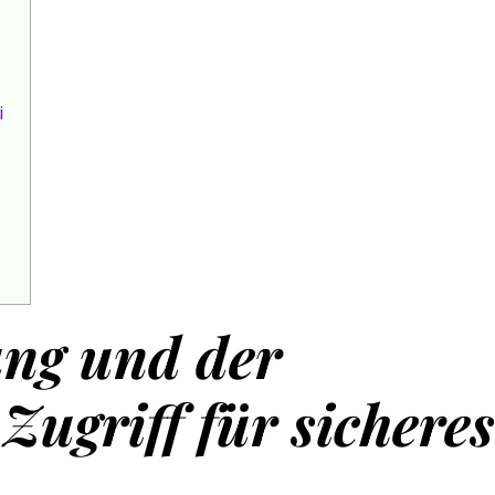
i
ung und der
Zugriff für sicheres