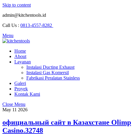
Skip to content
admin@kitchentools.id
Call Us :
0813-4557-8282
Menu
Home
About
Layanan
Instalasi Ducting Exhaust
Instalasi Gas Komersil
Fabrikasi Peralatan Stainless
Galeri
Proyek
Kontak Kami
Close Menu
May
11
2026
официальный сайт в Казахстане Olimp
Casino.32748