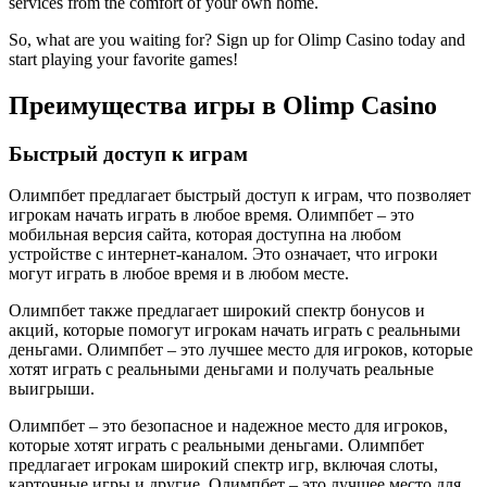
services from the comfort of your own home.
So, what are you waiting for? Sign up for Olimp Casino today and
start playing your favorite games!
Преимущества игры в Olimp Casino
Быстрый доступ к играм
Олимпбет предлагает быстрый доступ к играм, что позволяет
игрокам начать играть в любое время. Олимпбет – это
мобильная версия сайта, которая доступна на любом
устройстве с интернет-каналом. Это означает, что игроки
могут играть в любое время и в любом месте.
Олимпбет также предлагает широкий спектр бонусов и
акций, которые помогут игрокам начать играть с реальными
деньгами. Олимпбет – это лучшее место для игроков, которые
хотят играть с реальными деньгами и получать реальные
выигрыши.
Олимпбет – это безопасное и надежное место для игроков,
которые хотят играть с реальными деньгами. Олимпбет
предлагает игрокам широкий спектр игр, включая слоты,
карточные игры и другие. Олимпбет – это лучшее место для