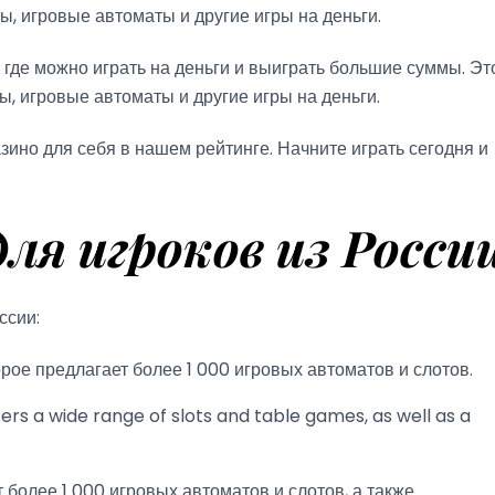
ы, игровые автоматы и другие игры на деньги.
, где можно играть на деньги и выиграть большие суммы. Эт
ы, игровые автоматы и другие игры на деньги.
ино для себя в нашем рейтинге. Начните играть сегодня и
ля игроков из Росси
ссии:
орое предлагает более 1 000 игровых автоматов и слотов.
ers a wide range of slots and table games, as well as a
 более 1 000 игровых автоматов и слотов, а также