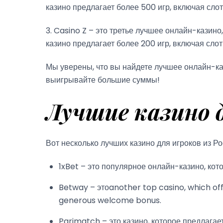
казино предлагает более 500 игр, включая слот
3. Casino Z – это третье лучшее онлайн-казино
казино предлагает более 200 игр, включая слот
Мы уверены, что вы найдете лучшее онлайн-каз
выигрывайте большие суммы!
Лучшие казино д
Вот несколько лучших казино для игроков из Ро
1xBet – это популярное онлайн-казино, кот
Betway – этоanother top casino, which off
generous welcome bonus.
Parimatch – это казино, которое предлагает