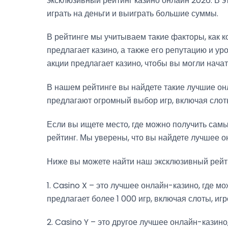
эксклюзивный рейтинг казино онлайн 2026. В 
играть на деньги и выиграть большие суммы.
В рейтинге мы учитываем такие факторы, как ко
предлагает казино, а также его репутацию и у
акции предлагает казино, чтобы вы могли нача
В нашем рейтинге вы найдете такие лучшие онла
предлагают огромный выбор игр, включая слоты
Если вы ищете место, где можно получить сам
рейтинг. Мы уверены, что вы найдете лучшее о
Ниже вы можете найти наш эксклюзивный рейти
1. Casino X – это лучшее онлайн-казино, где м
предлагает более 1 000 игр, включая слоты, иг
2. Casino Y – это другое лучшее онлайн-казино