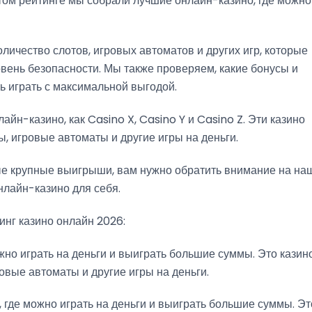
этом рейтинге мы собрали лучшие онлайн-казино, где можно
личество слотов, игровых автоматов и других игр, которые
ровень безопасности. Мы также проверяем, какие бонусы и
ть играть с максимальной выгодой.
йн-казино, как Casino X, Casino Y и Casino Z. Эти казино
, игровые автоматы и другие игры на деньги.
ые крупные выигрыши, вам нужно обратить внимание на на
нлайн-казино для себя.
нг казино онлайн 2026:
ожно играть на деньги и выиграть большие суммы. Это казин
ровые автоматы и другие игры на деньги.
, где можно играть на деньги и выиграть большие суммы. Эт