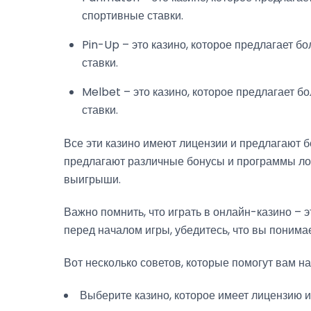
спортивные ставки.
Pin-Up – это казино, которое предлагает бо
ставки.
Melbet – это казино, которое предлагает б
ставки.
Все эти казино имеют лицензии и предлагают 
предлагают различные бонусы и программы лоя
выигрыши.
Важно помнить, что играть в онлайн-казино – э
перед началом игры, убедитесь, что вы понима
Вот несколько советов, которые помогут вам на
Выберите казино, которое имеет лицензию и