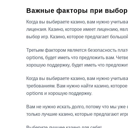
Важные факторы при выбор
Когда вы выбираете казино, вам нужно учитыв
лицензия. Казино, которое имеет лицензию, я
выбор игр. Казино, которое предлагает большой
Третьим фактором является безопасность плат
options, будет иметь что предложить вам. Чет
хорошую поддержку, будет иметь что предложит
Когда вы выбираете казино, вам нужно учитыва
требованиям. Вам нужно найти казино, которо
options и хорошую поддержку.
Вам не нужно искать долго, потому что мы уже 
только лучшие казино, которые предлагают игр
Выберите лучшее казино для себя!