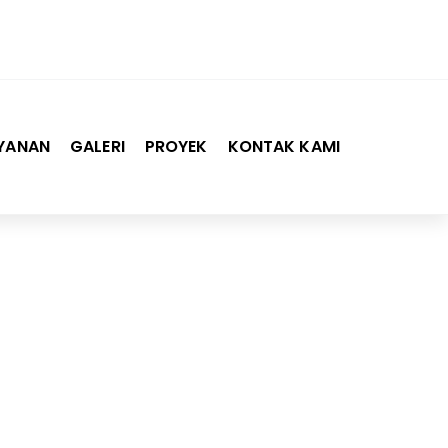
YANAN
GALERI
PROYEK
KONTAK KAMI