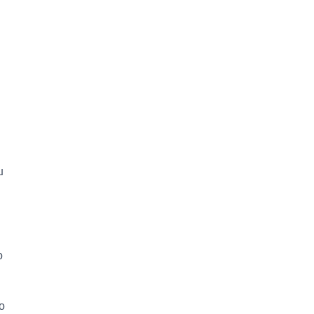
ш
о
о