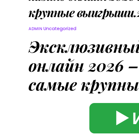
крупные выигрыши.
Uncategorized
ADMIN
Эксклюзивный
онлайн 2026 –
самые крупн
▶️