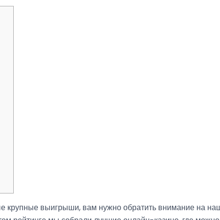
ые крупные выигрыши, вам нужно обратить внимание на на