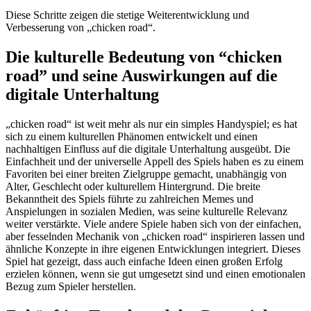
Diese Schritte zeigen die stetige Weiterentwicklung und
Verbesserung von „chicken road“.
Die kulturelle Bedeutung von “chicken
road” und seine Auswirkungen auf die
digitale Unterhaltung
„chicken road“ ist weit mehr als nur ein simples Handyspiel; es hat
sich zu einem kulturellen Phänomen entwickelt und einen
nachhaltigen Einfluss auf die digitale Unterhaltung ausgeübt. Die
Einfachheit und der universelle Appell des Spiels haben es zu einem
Favoriten bei einer breiten Zielgruppe gemacht, unabhängig von
Alter, Geschlecht oder kulturellem Hintergrund. Die breite
Bekanntheit des Spiels führte zu zahlreichen Memes und
Anspielungen in sozialen Medien, was seine kulturelle Relevanz
weiter verstärkte. Viele andere Spiele haben sich von der einfachen,
aber fesselnden Mechanik von „chicken road“ inspirieren lassen und
ähnliche Konzepte in ihre eigenen Entwicklungen integriert. Dieses
Spiel hat gezeigt, dass auch einfache Ideen einen großen Erfolg
erzielen können, wenn sie gut umgesetzt sind und einen emotionalen
Bezug zum Spieler herstellen.