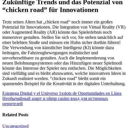
Zukünftige Trends und das Potenzial von
“chicken road” für Innovationen
Trotz seines Alters hat „chicken road“ noch immer ein großes
Potenzial für Innovationen. Die Integration von Virtual Reality (VR)
oder Augmented Reality (AR) könnte das Spielerlebnis noch
immersiver gestalten. Stellen Sie sich vor, Sie stehen tatsächlich auf
einer belebten Straße und müssen ein Huhn sicher dorthin führen!
Die Verwendung von künstlicher Intelligenz (KI) könnte dazu
beitragen, die Fahrzeugbewegungen realistischer und
unvorhersehbarer zu gestalten. Auch die Implementierung von
neuen Belohnungssystemen oder das Hinzufügen neuer Spielmodi
könnte das Interesse der Spieler neu entfachen. Die Möglichkeiten
sind vielfältig und es bleibt abzuwarten, welche innovativen Ideen in
Zukunft realisiert werden. “chicken road” bleibt somit ein
spannendes Beispiel für die Kreativität in der digitalen Unterhaltung.
Estratega Digital y el Universo 1xslots de Oportunidades en Línea
Необычайный азарт и olimp casino вход для истинных
ценителей
Related Posts
Uncategorized