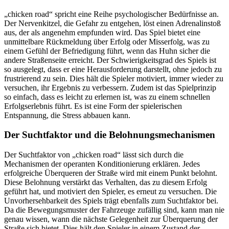
„chicken road“ spricht eine Reihe psychologischer Bedürfnisse an.
Der Nervenkitzel, die Gefahr zu entgehen, löst einen Adrenalinstoß
aus, der als angenehm empfunden wird. Das Spiel bietet eine
unmittelbare Rückmeldung über Erfolg oder Misserfolg, was zu
einem Gefühl der Befriedigung führt, wenn das Huhn sicher die
andere Straßenseite erreicht. Der Schwierigkeitsgrad des Spiels ist
so ausgelegt, dass er eine Herausforderung darstellt, ohne jedoch zu
frustrierend zu sein. Dies hält die Spieler motiviert, immer wieder zu
versuchen, ihr Ergebnis zu verbessern. Zudem ist das Spielprinzip
so einfach, dass es leicht zu erlernen ist, was zu einem schnellen
Erfolgserlebnis führt. Es ist eine Form der spielerischen
Entspannung, die Stress abbauen kann.
Der Suchtfaktor und die Belohnungsmechanismen
Der Suchtfaktor von „chicken road“ lässt sich durch die
Mechanismen der operanten Konditionierung erklären. Jedes
erfolgreiche Überqueren der Straße wird mit einem Punkt belohnt.
Diese Belohnung verstärkt das Verhalten, das zu diesem Erfolg
geführt hat, und motiviert den Spieler, es erneut zu versuchen. Die
Unvorhersehbarkeit des Spiels trägt ebenfalls zum Suchtfaktor bei.
Da die Bewegungsmuster der Fahrzeuge zufällig sind, kann man nie
genau wissen, wann die nächste Gelegenheit zur Überquerung der
Straße sich bietet. Dies hält den Spieler in einem Zustand der