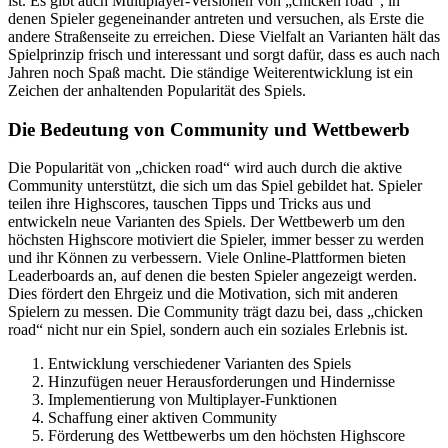
ist. Es gibt auch Multiplayer-Versionen von „chicken road“, in
denen Spieler gegeneinander antreten und versuchen, als Erste die
andere Straßenseite zu erreichen. Diese Vielfalt an Varianten hält das
Spielprinzip frisch und interessant und sorgt dafür, dass es auch nach
Jahren noch Spaß macht. Die ständige Weiterentwicklung ist ein
Zeichen der anhaltenden Popularität des Spiels.
Die Bedeutung von Community und Wettbewerb
Die Popularität von „chicken road“ wird auch durch die aktive
Community unterstützt, die sich um das Spiel gebildet hat. Spieler
teilen ihre Highscores, tauschen Tipps und Tricks aus und
entwickeln neue Varianten des Spiels. Der Wettbewerb um den
höchsten Highscore motiviert die Spieler, immer besser zu werden
und ihr Können zu verbessern. Viele Online-Plattformen bieten
Leaderboards an, auf denen die besten Spieler angezeigt werden.
Dies fördert den Ehrgeiz und die Motivation, sich mit anderen
Spielern zu messen. Die Community trägt dazu bei, dass „chicken
road“ nicht nur ein Spiel, sondern auch ein soziales Erlebnis ist.
Entwicklung verschiedener Varianten des Spiels
Hinzufügen neuer Herausforderungen und Hindernisse
Implementierung von Multiplayer-Funktionen
Schaffung einer aktiven Community
Förderung des Wettbewerbs um den höchsten Highscore