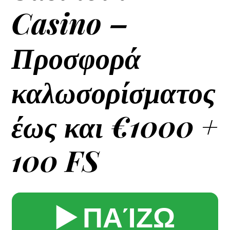
Casino –
Προσφορά
καλωσορίσματος
έως και €1000 +
100 FS
▶️ ΠΑΊΖΩ