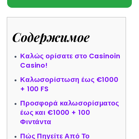
Содержимое
Καλώς ορίσατε στο Casinoin
Casino!
Καλωσορίστωση έως €1000
+ 100 FS
Προσφορά καλωσορίσματος
έως και €1000 + 100
Φιντάντα
Πώς Πηγείτε Από Το