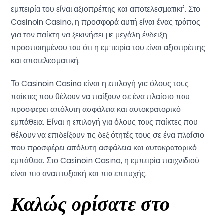
εμπειρία του είναι αξιοπρέπης και αποτελεσματική. Στο
Casinoin Casino, η προσφορά αυτή είναι ένας τρόπος
για τον παίκτη να ξεκινήσει με μεγάλη ένδειξη
προσποιημένου του ότι η εμπειρία του είναι αξιοπρέπης
και αποτελεσματική.
Το Casinoin Casino είναι η επιλογή για όλους τους
παίκτες που θέλουν να παίξουν σε ένα πλαίσιο που
προσφέρει απόλυτη ασφάλεια και αυτοκρατορικό
εμπάθεια. Είναι η επιλογή για όλους τους παίκτες που
θέλουν να επιδείξουν τις δεξιότητές τους σε ένα πλαίσιο
που προσφέρει απόλυτη ασφάλεια και αυτοκρατορικό
εμπάθεια. Στο Casinoin Casino, η εμπειρία παιχνιδιού
είναι πιο αναπτυξιακή και πιο επιτυχής.
Καλώς ορίσατε στο