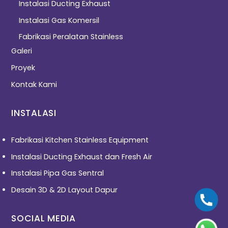
Instalasi Ducting Exhaust
Instalasi Gas Komersil
Fabrikasi Peralatan Stainless
Galeri
Proyek
Kontak Kami
INSTALASI
Fabrikasi Kitchen Stainless Equipment
Instalasi Ducting Exhaust dan Fresh Air
Instalasi Pipa Gas Sentral
Desain 3D & 2D Layout Dapur
SOCIAL MEDIA