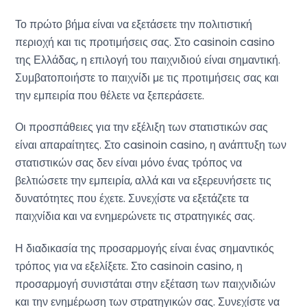
Το πρώτο βήμα είναι να εξετάσετε την πολιτιστική
περιοχή και τις προτιμήσεις σας. Στο casinoin casino
της Ελλάδας, η επιλογή του παιχνιδιού είναι σημαντική.
Συμβατοποιήστε το παιχνίδι με τις προτιμήσεις σας και
την εμπειρία που θέλετε να ξεπεράσετε.
Οι προσπάθειες για την εξέλιξη των στατιστικών σας
είναι απαραίτητες. Στο casinoin casino, η ανάπτυξη των
στατιστικών σας δεν είναι μόνο ένας τρόπος να
βελτιώσετε την εμπειρία, αλλά και να εξερευνήσετε τις
δυνατότητες που έχετε. Συνεχίστε να εξετάζετε τα
παιχνίδια και να ενημερώνετε τις στρατηγικές σας.
Η διαδικασία της προσαρμογής είναι ένας σημαντικός
τρόπος για να εξελίξετε. Στο casinoin casino, η
προσαρμογή συνιστάται στην εξέταση των παιχνιδιών
και την ενημέρωση των στρατηγικών σας. Συνεχίστε να