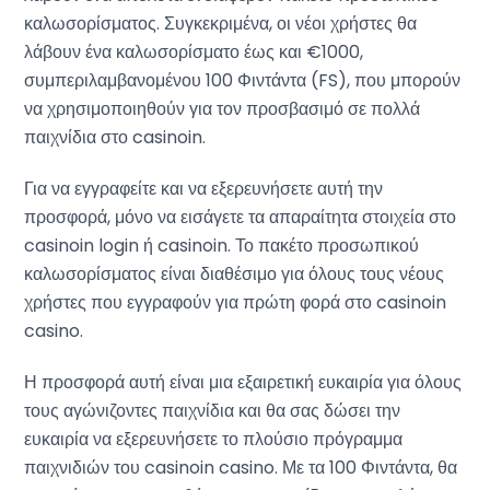
καλωσορίσματος. Συγκεκριμένα, οι νέοι χρήστες θα
λάβουν ένα καλωσορίσματο έως και €1000,
συμπεριλαμβανομένου 100 Φιντάντα (FS), που μπορούν
να χρησιμοποιηθούν για τον προσβασιμό σε πολλά
παιχνίδια στο casinoin.
Για να εγγραφείτε και να εξερευνήσετε αυτή την
προσφορά, μόνο να εισάγετε τα απαραίτητα στοιχεία στο
casinoin login ή casinoin. Το πακέτο προσωπικού
καλωσορίσματος είναι διαθέσιμο για όλους τους νέους
χρήστες που εγγραφούν για πρώτη φορά στο casinoin
casino.
Η προσφορά αυτή είναι μια εξαιρετική ευκαιρία για όλους
τους αγώνιζοντες παιχνίδια και θα σας δώσει την
ευκαιρία να εξερευνήσετε το πλούσιο πρόγραμμα
παιχνιδιών του casinoin casino. Με τα 100 Φιντάντα, θα