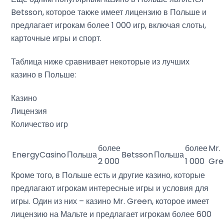
Betsson, которое также имеет лицензию в Польше и
предлагает игрокам более 1 000 игр, включая слоты,
карточные игры и спорт.
Таблица ниже сравнивает некоторые из лучших
казино в Польше:
Казино
Лицензия
Количество игр
более
более
Mr.
EnergyCasino
Польша
Betsson
Польша
2 000
1 000
Gre
Кроме того, в Польше есть и другие казино, которые
предлагают игрокам интересные игры и условия для
игры. Один из них – казино Mr. Green, которое имеет
лицензию на Мальте и предлагает игрокам более 600