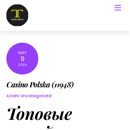
MAY
9
2026
Casino Polska (11948)
Uncategorized
ADMIN
Топовые