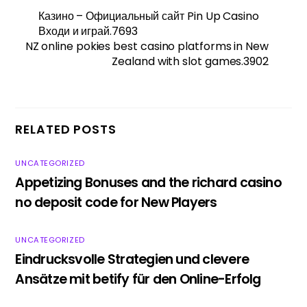
Казино – Официальный сайт Pin Up Casino
Входи и играй.7693
NZ online pokies best casino platforms in New
Zealand with slot games.3902
RELATED POSTS
UNCATEGORIZED
Appetizing Bonuses and the richard casino
no deposit code for New Players
UNCATEGORIZED
Eindrucksvolle Strategien und clevere
Ansätze mit betify für den Online-Erfolg