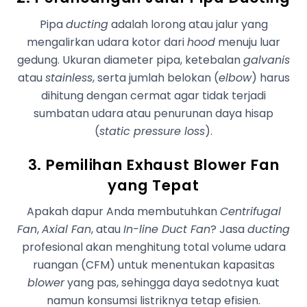
Pipa
ducting
adalah lorong atau jalur yang
mengalirkan udara kotor dari
hood
menuju luar
gedung. Ukuran diameter pipa, ketebalan
galvanis
atau
stainless
, serta jumlah belokan (
elbow
) harus
dihitung dengan cermat agar tidak terjadi
sumbatan udara atau penurunan daya hisap
(
static pressure loss
).
3. Pemilihan Exhaust Blower Fan
yang Tepat
Apakah dapur Anda membutuhkan
Centrifugal
Fan
,
Axial Fan
, atau
In-line Duct Fan
? Jasa
ducting
profesional akan menghitung total volume udara
ruangan (CFM) untuk menentukan kapasitas
blower
yang pas, sehingga daya sedotnya kuat
namun konsumsi listriknya tetap efisien.