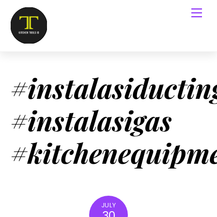
#instalasiductin
#instalasigas
#kitchenequipm
JULY
30