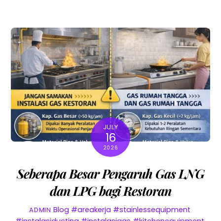
JULY
16
2026
Seberapa Besar Pengaruh Gas LNG
dan LPG bagi Restoran
Blog
#areakerja #stainlessequipment
,
ADMIN