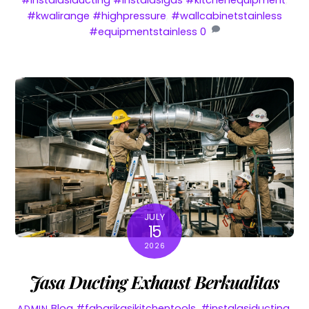
#instalasiducting #instalasigas #kitchenequipment
,
#kwalirange #highpressure
,
#wallcabinetstainless
#equipmentstainless
0
JULY
15
2026
Jasa Ducting Exhaust Berkualitas
Blog
#fabarikasikitchentools
,
#instalasiducting
,
ADMIN