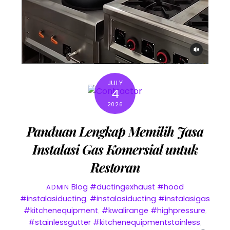
JULY
4
2026
Panduan Lengkap Memilih Jasa
Instalasi Gas Komersial untuk
Restoran
Blog
#ductingexhaust #hood
ADMIN
#instalasiducting
,
#instalasiducting #instalasigas
#kitchenequipment
,
#kwalirange #highpressure
,
#stainlessgutter #kitchenequipmentstainless
,