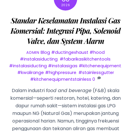
2026
Standar Keselamatan Instalasi Gas
Komersial: Integrasi Pipa, Solenoid
Valve, dan System Alarm
Blog
#ductingexhaust #hood
ADMIN
#instalasiducting
,
#fabarikasikitchentools
,
#instalasiducting #instalasigas #kitchenequipment
,
#kwalirange #highpressure
,
#stainlessgutter
#kitchenequipmentstainless
0
Dalam industri
food and beverage
(F&B) skala
komersial—seperti restoran, hotel, katering, dan
dapur rumah sakit—sistem instalasi gas LPG
maupun NG (Natural Gas) merupakan jantung
operasional harian. Namun, tingginya frekuensi
penggunaan dan tekanan aliran gas membuat