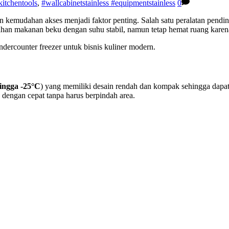
kitchentools
,
#wallcabinetstainless #equipmentstainless
0
an kemudahan akses menjadi faktor penting. Salah satu peralatan pendi
ahan makanan beku dengan suhu stabil, namun tetap hemat ruang karena
dercounter freezer untuk bisnis kuliner modern.
ingga -25°C
) yang memiliki desain rendah dan kompak sehingga dapat
dengan cepat tanpa harus berpindah area.