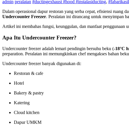
admin
peralatan
#ductingexhaust #hood #instalasiducting
,
#fabarikasi
Dalam operasional dapur restoran yang serba cepat, efisiensi ruang d
Undercounter Freezer
. Peralatan ini dirancang untuk menyimpan b
Artikel ini membahas fungsi, keunggulan, dan manfaat penggunaan un
Apa Itu Undercounter Freezer?
Undercounter freezer adalah lemari pendingin bersuhu beku (
-18°C h
preparation. Peralatan ini memungkinkan chef mengakses bahan beku 
Undercounter freezer banyak digunakan di:
Restoran & cafe
Hotel
Bakery & pastry
Katering
Cloud kitchen
Dapur UMKM