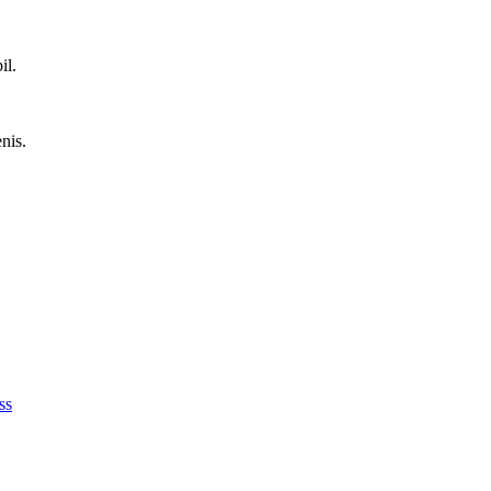
il.
nis.
ss