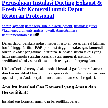
Perusahaan Instalasi Ducting Exhaust &
Fresh Air Komersil untuk Dapur
Restoran Profesional
admin
layanan
#areakerja #stainlessequipment
,
#stainlessgutter
#kitchenequipmentstainless
,
#wallcabinetstainless
#equipmentstainless
0
Dalam dapur berskala industri seperti restoran besar, central kitchen,
hotel, hingga fasilitas F&B produksi tinggi,
instalasi gas komersil
bukan sekadar pengaturan jalur pipa. Ia adalah sistem teknis yang
harus memenuhi
standar keselamatan nasional
, memiliki
sertifikasi teknis
, serta disusun oleh tenaga ahli berpengalaman.
KitchenTools.id menyediakan solusi
instalasi gas komersil aman
dan bersertifikat
khusus untuk dapur skala industri — memastikan
operasi dapur Anda berjalan lancar, aman, dan sesuai regulasi.
Apa Itu Instalasi Gas Komersil yang Aman dan
Bersertifikat?
Instalasi gas komersil aman dan bersertifikat berarti: