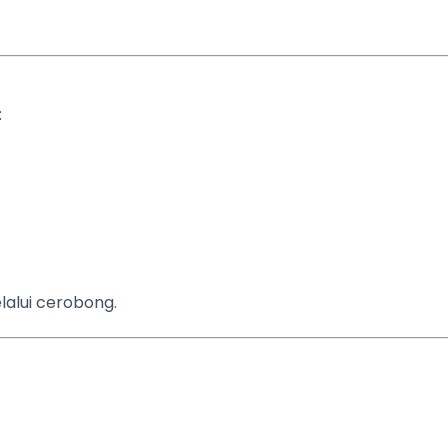
:
alui cerobong.