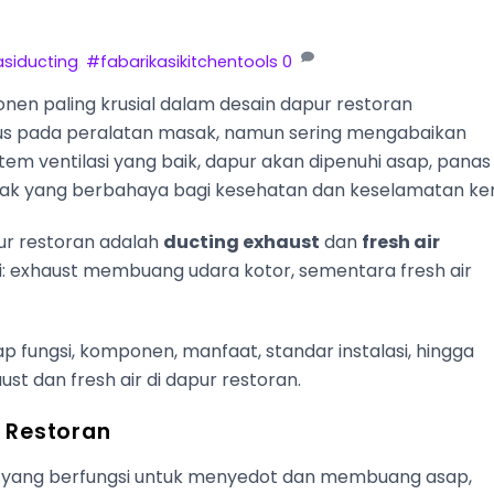
siducting
,
#fabarikasikitchentools
0
nen paling krusial dalam desain dapur restoran
fokus pada peralatan masak, namun sering mengabaikan
stem ventilasi yang baik, dapur akan dipenuhi asap, panas
nyak yang berbahaya bagi kesehatan dan keselamatan ker
ur restoran adalah
ducting exhaust
dan
fresh air
i: exhaust membuang udara kotor, sementara fresh air
p fungsi, komponen, manfaat, standar instalasi, hingga
st dan fresh air di dapur restoran.
r Restoran
ra yang berfungsi untuk menyedot dan membuang asap,