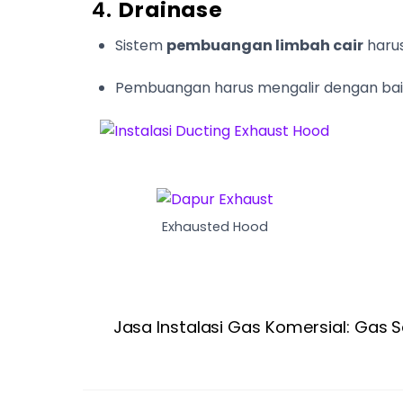
4.
Drainase
Sistem
pembuangan limbah cair
harus
Pembuangan harus mengalir dengan bai
Exhausted Hood
Jasa Instalasi Gas Komersial: Gas 