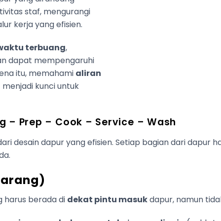
vitas staf, mengurangi
r kerja yang efisien.
waktu terbuang
,
hkan dapat mempengaruhi
arena itu, memahami
aliran
 menjadi kunci untuk
ng – Prep – Cook – Service – Wash
ari desain dapur yang efisien. Setiap bagian dari dapur 
da.
Barang)
 harus berada di
dekat pintu masuk
dapur, namun tida