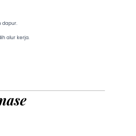
n dapur.
h alur kerja.
inase