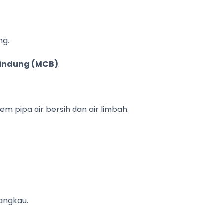
ng.
lindung (MCB)
.
em pipa air bersih dan air limbah.
jangkau.