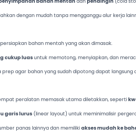
e penyimpanan bahan mentah
dan
pendingin
(cold sto
ndahkan dengan mudah tanpa mengganggu alur kerja lain
persiapkan bahan mentah yang akan dimasak.
ng cukup luas
untuk memotong, menyiapkan, dan merac
prep agar bahan yang sudah dipotong dapat langsung di
empat peralatan memasak utama diletakkan, seperti
kwa
u garis lurus
(linear layout) untuk meminimalisir pergera
sumber panas lainnya dan memiliki
akses mudah ke bah