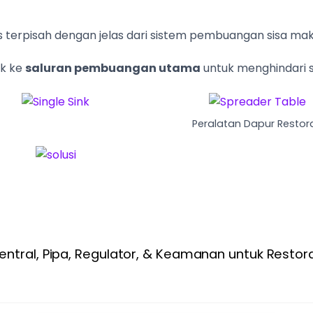
 terpisah dengan jelas dari sistem pembuangan sisa ma
k ke
saluran pembuangan utama
untuk menghindari 
Peralatan Dapur Restor
Sentral, Pipa, Regulator, & Keamanan untuk Restor