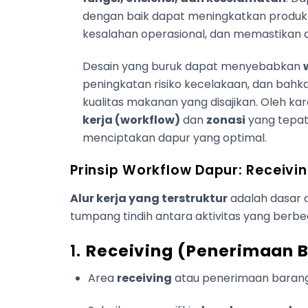
dengan baik dapat meningkatkan produkti
kesalahan operasional, dan memastikan alu
Desain yang buruk dapat menyebabkan
peningkatan risiko kecelakaan, dan ba
kualitas makanan yang disajikan. Oleh k
kerja (workflow)
dan
zonasi
yang tepat
menciptakan dapur yang optimal.
Prinsip Workflow Dapur: Receivi
Alur kerja yang terstruktur
adalah dasar d
tumpang tindih antara aktivitas yang berbe
1.
Receiving (Penerimaan 
Area
receiving
atau penerimaan barang