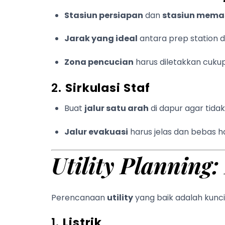
Stasiun persiapan
dan
stasiun mema
Jarak yang ideal
antara prep station d
Zona pencucian
harus diletakkan cukup
2.
Sirkulasi Staf
Buat
jalur satu arah
di dapur agar tidak
Jalur evakuasi
harus jelas dan bebas 
Utility Planning:
Perencanaan
utility
yang baik adalah kunci
1.
Listrik