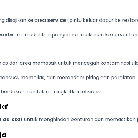
g disajikan ke area
service
(pintu keluar dapur ke restor
ounter
memudahkan pengiriman makanan ke server tan
elas dari area memasak untuk mencegah kontaminasi sil
encuci, membilas, dan merendam piring dan peralatan.
berdekatan untuk meningkatkan efisiensi.
taf
ulasi staf
untuk menghindari benturan dan memastikan p
ja