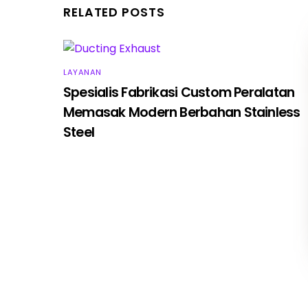
RELATED POSTS
LAYANAN
Spesialis Fabrikasi Custom Peralatan
Memasak Modern Berbahan Stainless
Steel