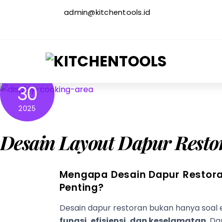
admin@kitchentools.id
AUGUST
30
2025
Desain Layout Dapur Resto
Mengapa Desain Dapur Restora
Penting?
Desain dapur restoran bukan hanya soal es
fungsi, efisiensi, dan keselamatan
. D