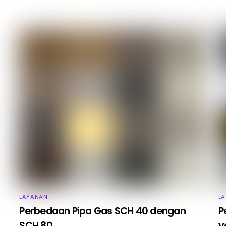
LAYANAN
L
Perbedaan Pipa Gas SCH 40 dengan
P
SCH 80
y