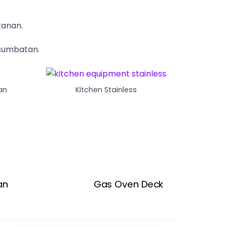
kanan.
sumbatan.
an
Kitchen Stainless
an
Gas Oven Deck