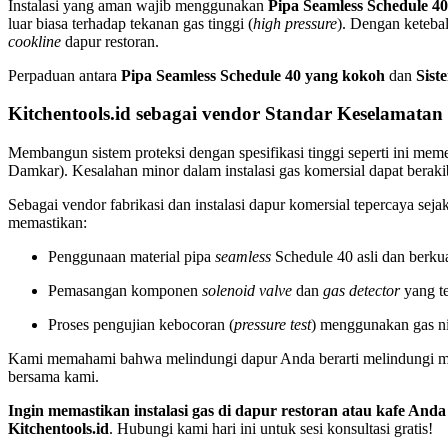
Instalasi yang aman wajib menggunakan
Pipa Seamless Schedule 40
luar biasa terhadap tekanan gas tinggi (
high pressure
). Dengan ketebal
cookline
dapur restoran.
Perpaduan antara
Pipa Seamless Schedule 40 yang kokoh
dan
Sist
Kitchentools.id sebagai vendor Standar Keselamatan
Membangun sistem proteksi dengan spesifikasi tinggi seperti ini meme
Damkar). Kesalahan minor dalam instalasi gas komersial dapat berakib
Sebagai vendor fabrikasi dan instalasi dapur komersial tepercaya sej
memastikan:
Penggunaan material pipa
seamless
Schedule 40 asli dan berkual
Pemasangan komponen
solenoid valve
dan
gas detector
yang te
Proses pengujian kebocoran (
pressure test
) menggunakan gas ni
Kami memahami bahwa melindungi dapur Anda berarti melindungi masa d
bersama kami.
Ingin memastikan instalasi gas di dapur restoran atau kafe A
Kitchentools.id
. Hubungi kami hari ini untuk sesi konsultasi gratis!