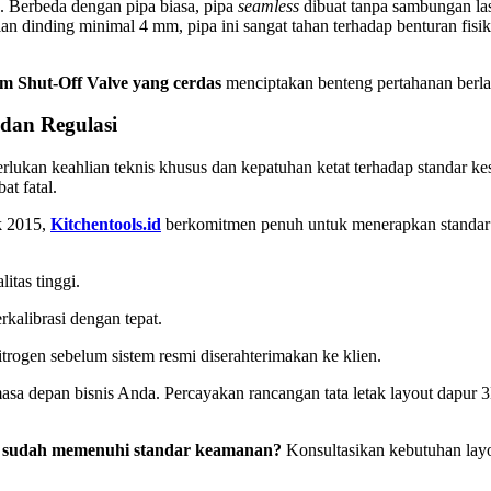
. Berbeda dengan pipa biasa, pipa
seamless
dibuat tanpa sambungan las
an dinding minimal 4 mm, pipa ini sangat tahan terhadap benturan fisik,
em Shut-Off Valve yang cerdas
menciptakan benteng pertahanan berlap
 dan Regulasi
rlukan keahlian teknis khusus dan kepatuhan ketat terhadap standar kes
at fatal.
ak 2015,
Kitchentools.id
berkomitmen penuh untuk menerapkan standar k
itas tinggi.
rkalibrasi dengan tepat.
trogen sebelum sistem resmi diserahterimakan ke klien.
epan bisnis Anda. Percayakan rancangan tata letak layout dapur 3D, f
nda sudah memenuhi standar keamanan?
Konsultasikan kebutuhan layou