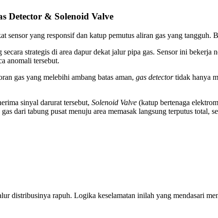
as Detector & Solenoid Valve
at sensor yang responsif dan katup pemutus aliran gas yang tangguh. Ber
 secara strategis di area dapur dekat jalur pipa gas. Sensor ini bekerja
 anomali tersebut.
oran gas yang melebihi ambang batas aman,
gas detector
tidak hanya me
rima sinyal darurat tersebut,
Solenoid Valve
(katup bertenaga elektrom
n gas dari tabung pusat menuju area memasak langsung terputus total, 
jalur distribusinya rapuh. Logika keselamatan inilah yang mendasari me