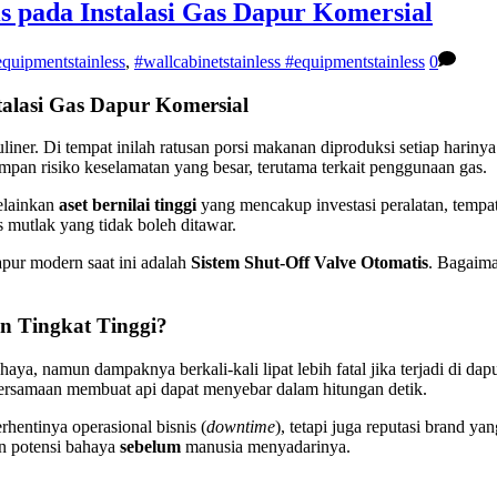
s pada Instalasi Gas Dapur Komersial
equipmentstainless
,
#wallcabinetstainless #equipmentstainless
0
talasi Gas Dapur Komersial
 kuliner. Di tempat inilah ratusan porsi makanan diproduksi setiap hari
mpan risiko keselamatan yang besar, terutama terkait penggunaan gas.
elainkan
aset bernilai tinggi
yang mencakup investasi peralatan, tempat 
 mutlak yang tidak boleh ditawar.
dapur modern saat ini adalah
Sistem Shut-Off Valve Otomatis
. Bagaima
 Tingkat Tinggi?
a, namun dampaknya berkali-kali lipat lebih fatal jika terjadi di dapu
 bersamaan membuat api dapat menyebar dalam hitungan detik.
hentinya operasional bisnis (
downtime
), tetapi juga reputasi brand y
n potensi bahaya
sebelum
manusia menyadarinya.